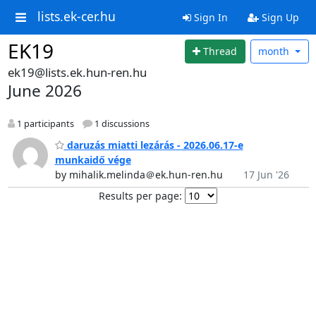
lists.ek-cer.hu
Sign In
Sign Up
EK19
Thread
month
ek19@lists.ek.hun-ren.hu
June 2026
1 participants
1 discussions
daruzás miatti lezárás - 2026.06.17-e
munkaidő vége
by mihalik.melinda＠ek.hun-ren.hu
17 Jun '26
Results per page: